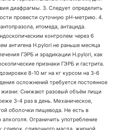
ия диафрагмы. 3. Следует определить
ности провести суточную рН-метрию. 4.
антопразола, итомеда, антацида.
ндоскопическим контролем через 6
м антигена H.pylori не раньше месяца
лечения ГЭРБ и эрадикации H.pylori, как
оскопические признаки ГЭРБ и гастрита.
озировке 8-10 мг на кг курсом на 3-6
ждения осложнений требуется постоянное
 жизни: Снижают разовый объём пищи
реже 3-4 раз в день. Механическое,
ой оболочки пищевода. Не есть в
о алкоголя. Ограничить употребление
: сливок, сливочного масла, жирной