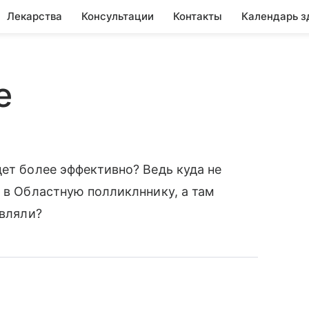
Лекарства
Консультации
Контакты
Календарь з
е
дет более эффективно? Ведь куда не
т в Областную полликлннику, а там
авляли?