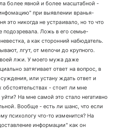
ла более явной и более масштабной -
 инфомацию" при выявлении вранья-
я это никогда не устраивало, но то что
е подозревала. Ложь в его семье-
 невестка, а как сторонний набюдатель.
вают, лгут, от мелочи до крупного.
воей лжи. У моего мужа даже
иально затягивает ответ на вопрос, в
бсуждения, или устану ждать ответ и
х обстоятельствах - стоит ли мне
 уйти? На мне самой это стало негативно
льной. Вообще - есть ли шанс, что если
ому психологу что-то изменится? На
едоставление информации" как он