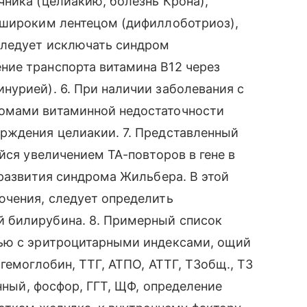
ника (целиакию, болезнь Крона),
 широким лентецом (дифиллоботриоз),
Следует исключать синдром
ие транспорта витамина В12 через
урией). 6. При наличии заболевания с
омами витаминной недостаточности
рждения целиакии. 7. Представленный
йся увеличением ТА-повторов в гене в
 развития синдрома Жильбера. В этой
ючения, следует определить
 билирубина. 8. Примерный список
тью с эритроцитарными индексами, ощий
гемоглобин, ТТГ, АТПО, АТТГ, Т3общ., Т3
анный, фосфор, ГГТ, ЩФ, определение