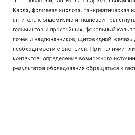
“Гастропанели,” антитела к париетальным к
Касла, фолиевая кислота, панкреатическая из
антитела к эндомизию и тканевой трансглу
гельминтов и простейших, фекальный кальп
почек и надпочечников, щитовидной железы,
необходимости с биопсией. При наличии гли
контактов, определение возможного источни
результатов обследования обращаться к гас