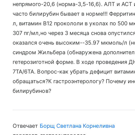
непрямого-20,6 (норма-3,5-16,6). АЛТ и АСТ
часто билирубин бывает в норме!!! Феррити
л, витамин В12 прокололи в уколах по 500 мк
307 пг/мл,но через 3 месяца снова опустилс
оказался очень высоким--35.97 мкмоль/л (но
синдром Жильбера (обнаружена дополнитель
гетерозиготной форме. В ходе проведения Д
7ТА/6ТА. Вопрос-как убрать дефицит витамин
обращаться?К гастроэнтерологу? Почему ин
билирубинов?
Отвечает
Борщ Светлана Корнеливна