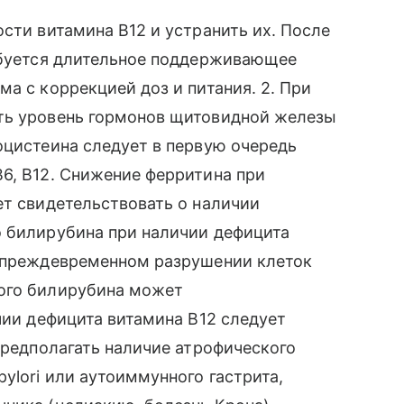
сти витамина В12 и устранить их. После
ребуется длительное поддерживающее
а с коррекцией доз и питания. 2. При
ть уровень гормонов щитовидной железы
оцистеина следует в первую очередь
6, В12. Снижение ферритина при
ет свидетельствовать о наличии
о билирубина при наличии дефицита
и преждевременном разрушении клеток
мого билирубина может
чии дефицита витамина В12 следует
предполагать наличие атрофического
ylori или аутоиммунного гастрита,