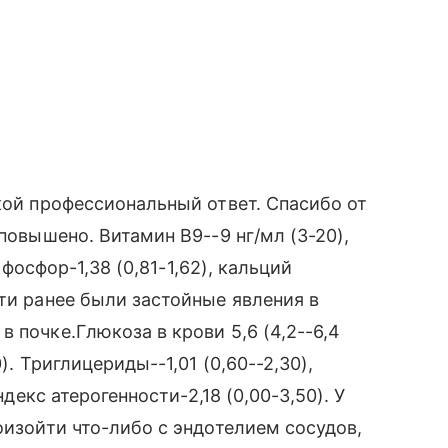
кой профессиональный ответ. Спасибо от
повышено. Витамин В9--9 нг/мл (3-20),
, фосфор-1,38 (0,81-1,62), кальций
сти ранее были застойные явления в
 почке.Глюкоза в крови 5,6 (4,2--6,4
). Триглицериды--1,01 (0,60--2,30),
ндекс атерогенности-2,18 (0,00-3,50). У
оизойти что-либо с эндотелием сосудов,