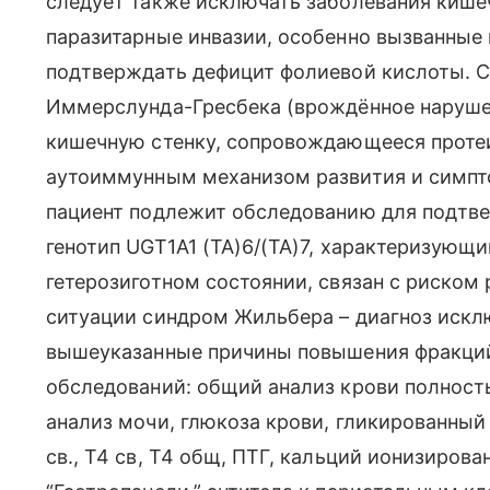
следует также исключать заболевания кишеч
паразитарные инвазии, особенно вызванные
подтверждать дефицит фолиевой кислоты. 
Иммерслунда-Гресбека (врождённое нарушен
кишечную стенку, сопровождающееся протеин
аутоиммунным механизом развития и симпт
пациент подлежит обследованию для подтве
генотип UGT1A1 (ТА)6/(ТА)7, характеризующи
гетерозиготном состоянии, связан с риском
ситуации синдром Жильбера – диагноз искл
вышеуказанные причины повышения фракций
обследований: общий анализ крови полнос
анализ мочи, глюкоза крови, гликированный 
св., Т4 св, Т4 общ, ПТГ, кальций ионизиров