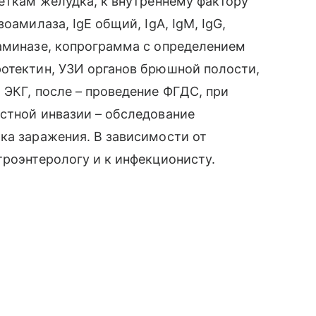
леткам желудка, к внутреннему фактору
оамилаза, IgЕ общий, IgА, IgМ, IgG,
таминазе, копрограмма с определением
ротектин, УЗИ органов брюшной полости,
 ЭКГ, после – проведение ФГДС, при
стной инвазии – обследование
ка заражения. В зависимости от
троэнтерологу и к инфекционисту.