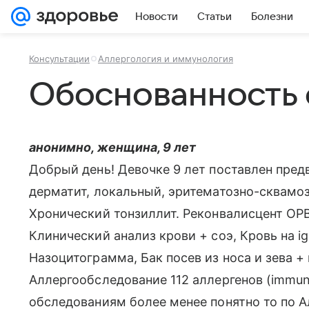
Новости
Статьи
Болезни
Консультации
Аллергология и иммунология
Обоснованность 
анонимно, женщина, 9 лет
Добрый день! Девочке 9 лет поставлен пред
дерматит, локальный, эритематозно-сквамоз
Хронический тонзиллит. Реконвалисцент ОР
Клинический анализ крови + соэ, Кровь на i
Назоцитограмма, Бак посев из носа и зева 
Аллергообследование 112 аллергенов (immun
обследованиям более менее понятно то по А