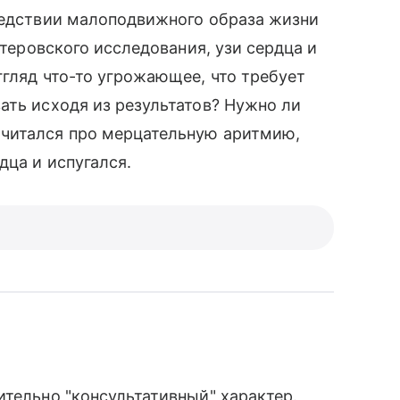
следствии малоподвижного образа жизни
лтеровского исследования, узи сердца и
ггляд что-то угрожающее, что требует
ать исходя из результатов? Нужно ли
ачитался про мерцательную аритмию,
дца и испугался.
ительно "консультативный" характер.