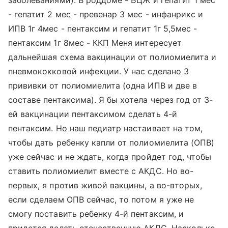
заболеваниями): В роддоме - БЦЖ и гепатит 1 мес
- гепатит 2 мес - превенар 3 мес - инфанрикс и
ИПВ 1г 4мес - пентаксим и гепатит 1г 5,5мес -
пентаксим 1г 8мес - ККП Меня интересует
дальнейшая схема вакцинации от полиомиелита и
пневмококковой инфекции. У нас сделано 3
прививки от полиомиелита (одна ИПВ и две в
составе пентаксима). Я бы хотела через год от 3-
ей вакцинации пентаксимом сделать 4-й
пентаксим. Но наш педиатр настаивает на том,
чтобы дать ребенку капли от полиомиелита (ОПВ)
уже сейчас и не ждать, когда пройдет год, чтобы
ставить полиомиелит вместе с АКДС. Но во-
первых, я против живой вакцины, а во-вторых,
если сделаем ОПВ сейчас, то потом я уже не
смогу поставить ребенку 4-й пентаксим, и