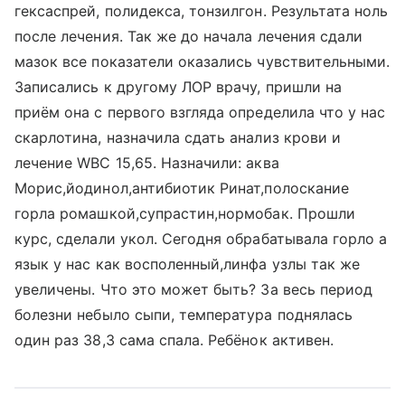
гексаспрей, полидекса, тонзилгон. Результата ноль
после лечения. Так же до начала лечения сдали
мазок все показатели оказались чувствительными.
Записались к другому ЛОР врачу, пришли на
приём она с первого взгляда определила что у нас
скарлотина, назначила сдать анализ крови и
лечение WBC 15,65. Назначили: аква
Морис,йодинол,антибиотик Ринат,полоскание
горла ромашкой,супрастин,нормобак. Прошли
курс, сделали укол. Сегодня обрабатывала горло а
язык у нас как восполенный,линфа узлы так же
увеличены. Что это может быть? За весь период
болезни небыло сыпи, температура поднялась
один раз 38,3 сама спала. Ребёнок активен.