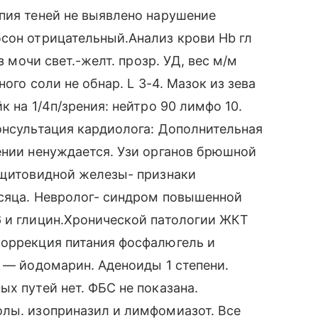
пия теней не выявлено нарушение
сон отрицательный.Анализ крови Hb гл
з мочи свет.-желт. прозр. УД, вес м/м
ного соли не обнар. L 3-4. Мазок из зева
к на 1/4п/зрения: нейтро 90 лимфо 10.
онсультация кардиолога: Дополнительная
ении ненуждается. Узи органов брюшной
 щитовидной железы- признаки
есяца. Невролог- синдром повышенной
6 и глицин.Хронической патологии ЖКТ
коррекция питания фосфалюгель и
. — йодомарин. Аденоиды 1 степени.
х путей нет. ФБС не показана.
олы. изоприназил и лимфомиазот. Все