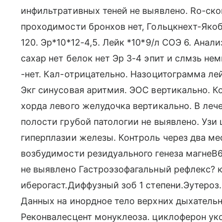
инфильтративных теней не выявлено. Ro-ско
проходимости бронхов нет, Гольцкнехт-Якоб
120. Эр*10*12-4,5. Лейк *10*9/л СОЭ 6. Анали
сахар нет белок нет Эр 3-4 эпит и слмзь нем
-нет. Кал-отрицательно. Назоцитограмма лей
Экг синусовая аритмия. ЭОС вертикально. К
хорда левого желудочка вертикально. В леч
полости грубой патологии не выявлено. Узи
гиперплазии железы. Контроль через два м
возбудимости резидуального генеза магнеВ
не выявлено Гастроэзофагальный рефлекс? 
иберогаст.Диффузный зоб 1 степени.Эутероз
Данных на инордное тело верхних дыхательны
Реконвалесцент монуклеоза. циклоферон ук