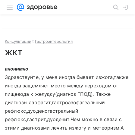
Консультации
Гастроэнтерология
жкт
анонимно
Здравствуйте, у меня иногда бывает изжога,также
иногда защемляет место между переходом от
пищевода к желудку(диагноз ГПОД). Также
диагнозы эзофагит,гастроэзофагеальный
рефлюкс,дуоденогастральный
рефлюкс,гастрит,дуоденит.Чем можно в связи с
этими диагнозами лечить изжогу и метеоризм.А