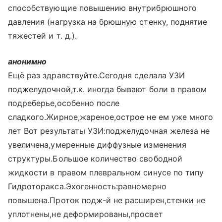
способствующие повышению внутрибрюшного
давления (нагрузка на брюшную стенку, поднятие
тяжестей и т. д.).
анонимно
Ещё раз здравствуйте.Сегодня сделала УЗИ
поджелудочной,т.к. иногда бывают боли в правом
подреберье,особенно после
сладкого.Жирное,жареное,острое не ем уже много
лет Вот результаты УЗИ:поджелудочная железа не
увеличена,умеренные диффузные изменения
структуры.Большое количество свободной
жидкости в правом плевральном синусе по типу
Гидроторакса.Эхогенность:равномерно
повышена.Проток подж-й не расширен,стенки не
уплотнены,не деформированы,просвет