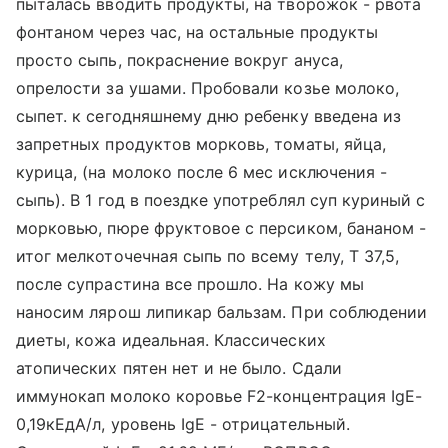
пыталась вводить продукты, на творожок - рвота
фонтаном через час, на остальные продукты
просто сыпь, покраснение вокруг ануса,
опрелости за ушами. Пробовали козье молоко,
сыпет. к сегодняшнему дню ребенку введена из
запретных продуктов морковь, томаты, яйца,
курица, (на молоко после 6 мес исключения -
сыпь). В 1 год в поездке употреблял суп куриный с
морковью, пюре фруктовое с персиком, бананом -
итог мелкоточечная сыпь по всему телу, Т 37,5,
после супрастина все прошло. На кожу мы
наносим лярош липикар бальзам. При соблюдении
диеты, кожа идеальная. Классических
атопических пятен нет и не было. Сдали
иммунокап молоко коровье F2-концентрация IgE-
0,19кЕдА/л, уровень IgE - отрицательный.