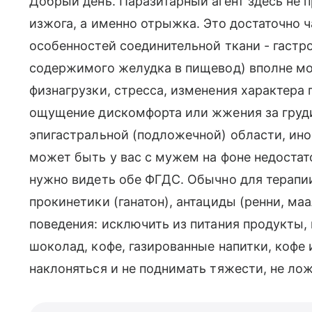
Добрый день. Паразитарный агент здесь не пр
изжога, а именно отрыжка. Это достаточно ч
особенностей соединительной ткани - гаст
содержимого желудка в пищевод) вполне мо
физнагрузки, стресса, изменения характера п
ощущение дискомфорта или жжения за груди
эпигастральной (подложечной) области, ино
может быть у вас с мужем на фоне недостато
нужно видеть обе ФГДС. Обычно для терапии
прокинетики (ганатон), антациды (ренни, м
поведения: исключить из питания продукты
шоколад, кофе, газированные напитки, кофе и
наклоняться и не поднимать тяжести, не лож