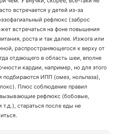
и чем. У внучки, скорее, все-таки не
асто встречается у детей из-за
роэзофагиальный рефлюкс (заброс
жет встречаться на фоне повышения
итания, роста и так далее. Изжога или
ной, распространяющегося к верху от
гда отдающего в область шеи, вполне
чности кардии, например, но для этого
 подбираются ИПП (омез, нольпаза),
аалокс). Плюс соблюдение правил
, вызывающие рефлюкс (бобовые,
 т.д.), стараться после еды не
иться.