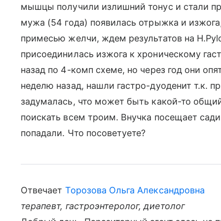
мышцы получили излишний тонус и стали пр
мужа (54 года) появилась отрыжка и изжога
примесью желчи, ждем результатов на H.Pylor
присоединилась изжога к хроническому гастр
назад по 4-комп схеме, но через год они о
неделю назад, нашли гастро-дуоденит т.к. п
задумалась, что может быть какой-то общий
поискать всем троим. Внучка посещает сади
попадали. Что посоветуете?
Отвечает
Торозова Ольга Александровна
терапевт, гастроэнтеролог, диетолог