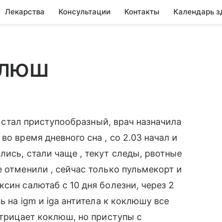
Лекарства
Консультации
Контакты
Календарь з
клюш
02 стал приступообразный, врач назначила
о время дневного сна , со 2.03 начал и
ись, стали чаще , текут следы, рвотные
 отменили , сейчас только пульмекорт и
син салютаб с 10 дня болезни, через 2
ь на igm и iga антитела к коклюшу все
отрицает коклюш, но приступы с