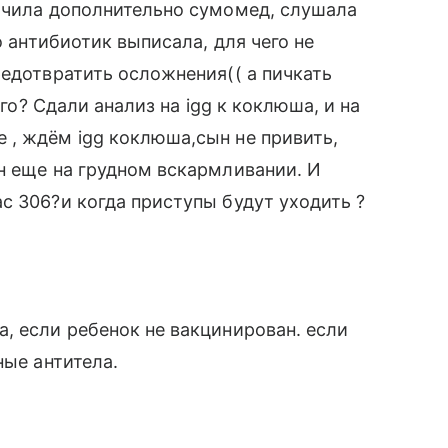
начила дополнительно сумомед, слушала
о антибиотик выписала, для чего не
редотвратить осложнения(( а пичкать
его? Сдали анализ на igg к коклюша, и на
 , ждём igg коклюша,сын не привить,
н еще на грудном вскармливании. И
с 306?и когда приступы будут уходить ?
, если ребенок не вакцинирован. если
ные антитела.