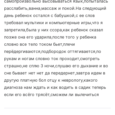
самопроизвольно высовываться язык,попыталась
расслабить,ванна,массаж и покой.На следующий
день ребенок остался с бабушкой,с ее слов
требовал мультики и компьютерные игры,что я
запретила,была у них ссора,как ребенок сказал
позже она его ударила,после того у ребенка
словно все тело током бьет,плечи
перёдергиваются,подбородок оттягивается,по
рукам и ногам словно ток проходит,смотреть
страшно,не сплю 3 ночи,слушаю его дыхание и во
сне бывает нет нет да передернет,завтра идем в
другую платную бол отцу к неврологу,какого
диагноза нам ждать и как водить в садик теперь
если его всёго трясёт,сможем ли вылечиться