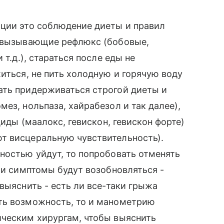
ации это соблюдение диеты и правил
, вызывающие рефлюкс (бобовые,
 т.д.), стараться после еды не
иться, не пить холодную и горячую воду
ать придерживаться строгой диеты и
ез, нольпаза, хайрабезол и так далее),
циды (маалокс, гевискон, гевискон форте)
т висцеральную чувствительность).
ностью уйдут, то попробовать отменять
ли симптомы будут возобновляться -
выяснить - есть ли все-таки грыжа
ть возможность, то и манометрию
ическим хирургам, чтобы выяснить