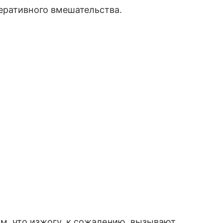
еративного вмешательства.
ом, что изжогу, к сожалению, вызывают