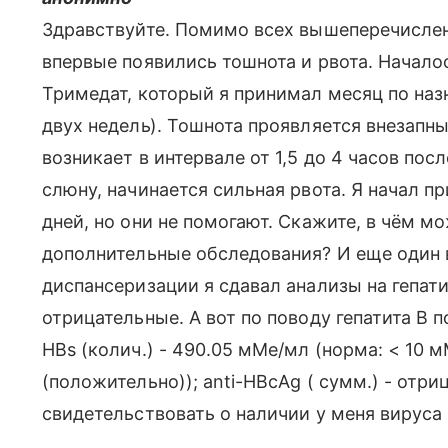
Здравствуйте. Помимо всех вышеперечислен
впервые появились тошнота и рвота. Началос
Тримедат, который я принимал месяц по наз
двух недель). Тошнота проявляется внезап
возникает в интервале от 1,5 до 4 часов по
слюну, начинается сильная рвота. Я начал 
дней, но они не помогают. Скажите, в чём 
дополнительные обследования? И еще один 
диспансеризации я сдавал анализы на гепати
отрицательные. А вот по поводу гепатита B по
HBs (колич.) - 490.05 мМе/мл (норма: < 10 
(положительно)); anti-HBcAg ( сумм.) - отри
свидетельствовать о наличии у меня вируса 