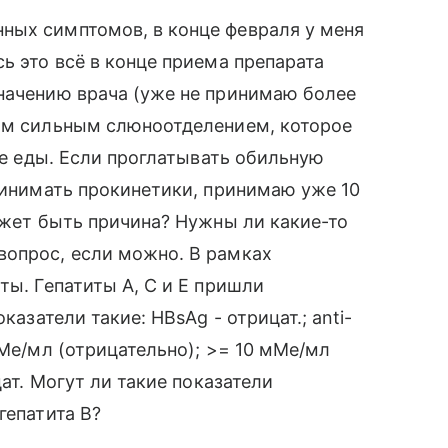
ных симптомов, в конце февраля у меня
ь это всё в конце приема препарата
начению врача (уже не принимаю более
ным сильным слюноотделением, которое
сле еды. Если проглатывать обильную
принимать прокинетики, принимаю уже 10
может быть причина? Нужны ли какие-то
вопрос, если можно. В рамках
ты. Гепатиты A, C и E пришли
казатели такие: HBsAg - отрицат.; anti-
мМе/мл (отрицательно); >= 10 мМе/мл
цат. Могут ли такие показатели
гепатита B?