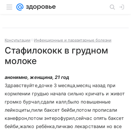
Консультации
Инфекционные и паразитарные болезни
Стафилококк в грудном
молоке
анонимно, женщина, 21 год
Здравствуйте,дочке 3 месяца,месяц назад при
кормлении грудью начала сильно кричать и живот
громко бурчал,сдали калл,было повышенные
лейкоциты,пили баксет бейби,потом прописали
канефрон,потом энтерофурил,сейчас опять баксет
бейби,жалко ребёнка,пичкаю лекарствами но все