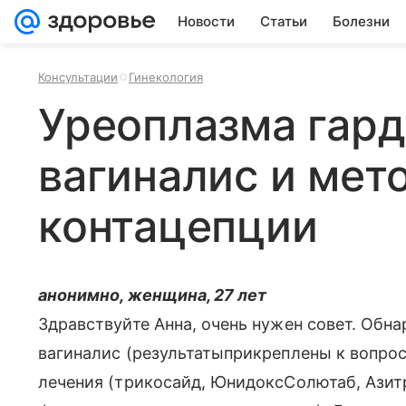
Новости
Статьи
Болезни
Консультации
Гинекология
Уреоплазма гар
вагиналис и мет
контацепции
анонимно, женщина, 27 лет
Здравствуйте Анна, очень нужен совет. Обн
вагиналис (результатыприкреплены к вопрос
лечения (трикосайд, ЮнидоксСолютаб, Азитр