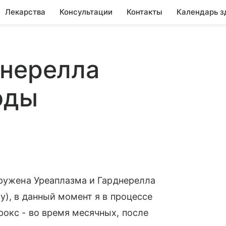
Лекарства
Консультации
Контакты
Календарь з
днерелла
оды
аружена Уреаплазма и Гарднерелла
у), в данный момент я в процессе
окс - во время месячных, после