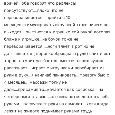
врачей...оба говорят что рефлексы
присутствуют....плохо что не
переворачивается....прийти в 10
месяцев.стимулировать игрушкой тоже ничего не
выходит....он тянется к игрушке той рукой котопая
ближе к игрушке...на бочок тоже не
переворачивается ....ноги тянет в рот но не
дотчгивпется ( воронкообращная грудь) спит и ест
хорошо...гуоит улыбается смеется своих чужих
распознает....играет с игрушками перебирает из
руки в руку...я начинаб паниковать....тревогу бью с
4 месяцев....массажи толку не
дали....присаживпю...качается как сосиська....на
четвереньки ставлю ....откпзыапется держать себч
руками....распускает руки на самолет....хотя когда
лежит на животе поднимает руками грудь