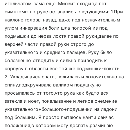
игольчатом сама еще. Миозит сходил,а вот
симптомы по руке оставались следующими: 1.При
наклоне головы назад, даже под незначительным
углом иннервация боли шла полосой из под
подмышки до нерва локтя правой руки,далее по
верхней части правой руки строго до
указательного и среднего пальцев. Руку было
болезненно отводить и сильно приводить к
корпусу в области все той же подмышки-локоть.
2. Укладываясь спать, ложилась исключительно на
спину,подкручивала валиком подушку,но
просыпалась от того,что рука как будто вся
затекла и ноет, покалывание и легкое онемение
указательного+большого+подушечки на ладони
под большим. Я просто пытаюсь найти сейчас
положения,в котором могу доспать,разминаю