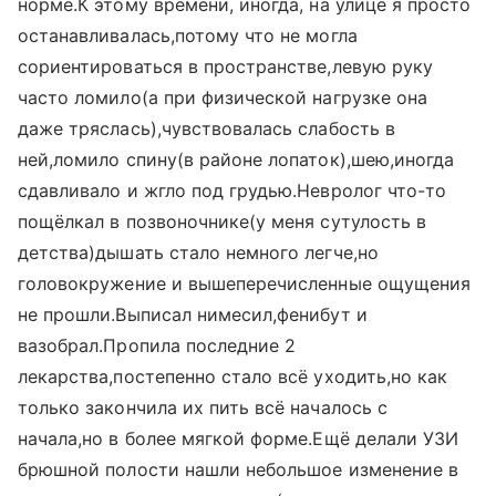
норме.К этому времени, иногда, на улице я просто
останавливалась,потому что не могла
сориентироваться в пространстве,левую руку
часто ломило(а при физической нагрузке она
даже тряслась),чувствовалась слабость в
ней,ломило спину(в районе лопаток),шею,иногда
сдавливало и жгло под грудью.Невролог что-то
пощёлкал в позвоночнике(у меня сутулость в
детства)дышать стало немного легче,но
головокружение и вышеперечисленные ощущения
не прошли.Выписал нимесил,фенибут и
вазобрал.Пропила последние 2
лекарства,постепенно стало всё уходить,но как
только закончила их пить всё началось с
начала,но в более мягкой форме.Ещё делали УЗИ
брюшной полости нашли небольшое изменение в