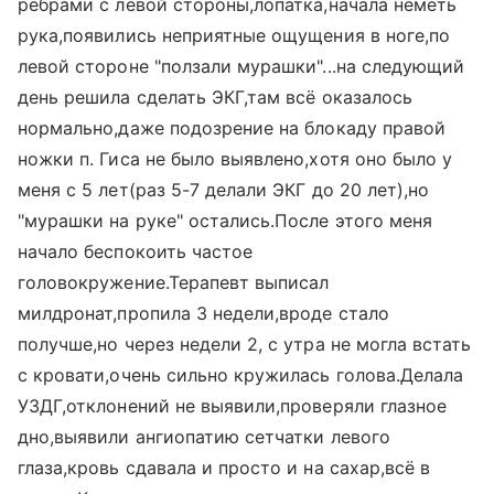
рёбрами с левой стороны,лопатка,начала неметь
рука,появились неприятные ощущения в ноге,по
левой стороне "ползали мурашки"...на следующий
день решила сделать ЭКГ,там всё оказалось
нормально,даже подозрение на блокаду правой
ножки п. Гиса не было выявлено,хотя оно было у
меня с 5 лет(раз 5-7 делали ЭКГ до 20 лет),но
"мурашки на руке" остались.После этого меня
начало беспокоить частое
головокружение.Терапевт выписал
милдронат,пропила 3 недели,вроде стало
получше,но через недели 2, с утра не могла встать
с кровати,очень сильно кружилась голова.Делала
УЗДГ,отклонений не выявили,проверяли глазное
дно,выявили ангиопатию сетчатки левого
глаза,кровь сдавала и просто и на сахар,всё в