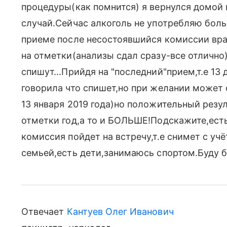
процедуры(как помнится) я вернулся домой 
случай.Сейчас алкоголь не употребляю бол
приеме после несостоявшийся комиссии вра
на отметки(анализы сдал сразу-все отлично)
спишут...Прийдя на "последний"прием,т.е 13 
говорила что спишет,но при желании может 
13 января 2019 года)но положительный резул
отметки год,а то и БОЛЬШЕ!Подскажите,есть
комиссия пойдет на встречу,т.е снимет с уч
семьей,есть дети,занимаюсь спортом.Буду б
Отвечает
Кантуев Олег Иванович