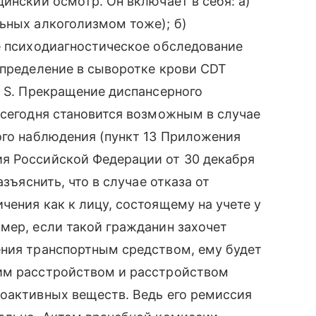
инский осмотр. Он включает в себя: а)
ьных алкоголизмом тоже); б)
е психодиагностическое обследование
определение в сыворотке крови CDT
. S. Прекращение диспансерного
 сегодня становится возможным в случае
ого наблюдения (пункт 13 Приложения
я Российской Федерации от 30 декабря
азъяснить, что в случае отказа от
чения как к лицу, состоящему на учете у
мер, если такой гражданин захочет
ения транспортным средством, ему будет
им расстройством и расстройством
хоактивных веществ. Ведь его ремиссия