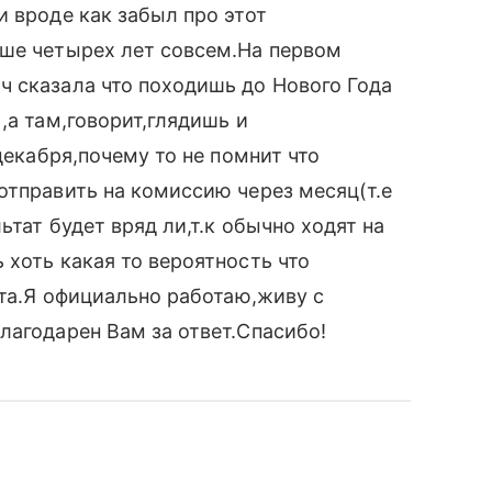
и вроде как забыл про этот
ьше четырех лет совсем.На первом
ч сказала что походишь до Нового Года
,а там,говорит,глядишь и
декабря,почему то не помнит что
отправить на комиссию через месяц(т.е
ьтат будет вряд ли,т.к обычно ходят на
 хоть какая то вероятность что
ёта.Я официально работаю,живу с
лагодарен Вам за ответ.Спасибо!