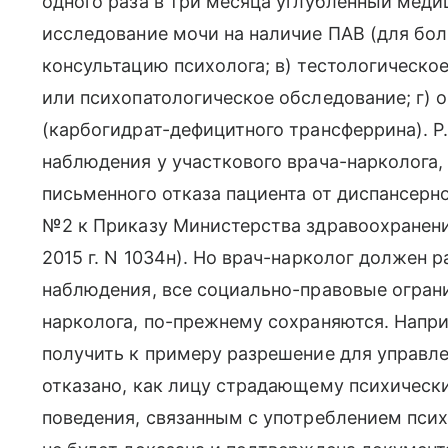
одного раза в три месяца углубленный медиц
исследование мочи на наличие ПАВ (для бол
консультацию психолога; в) тестологическо
или психопатологическое обследование; г) 
(карбогидрат-дефицитного трансферрина). P
наблюдения у участкового врача-нарколога,
письменного отказа пациента от диспансерн
№2 к Приказу Министерства здравоохранени
2015 г. N 1034н). Но врач-нарколог должен р
наблюдения, все социально-правовые ограни
нарколога, по-прежнему сохраняются. Напри
получить к примеру разрешение для управл
отказано, как лицу страдающему психическ
поведения, связанным с употреблением пси