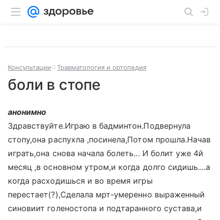
Консультации
Травматология и ортопедия
боли в стопе
анонимно
Здравствуйте.Играю в бадминтон.Подвернула
стопу,она распухла ,посинела,Потом прошла.Начав
играть,она снова начала болеть... И болит уже 4й
месяц ,в основном утром,и когда долго сидишь....а
когда расходишься и во время игры
перестает(?),Сделала мрт-умеренно выраженный
синовиит голеностопа и подтаранного сустава,и