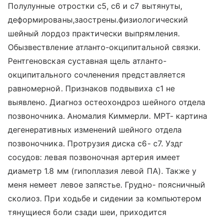
Полулунные отростки с5, с6 и с7 вытянуты,
деформированы,заострены.физиологический
шейный лордоз практически выпрямления.
Обызвествление атланто-окципитальной связки.
Рентгеновская суставная щель атланто-
окципитального сочленения представляется
равномерной. Признаков подвывиха с1 не
выявлено. Диагноз остеохондроз шейного отдела
позвоночника. Аномалия Киммерли. МРТ- картина
дегенеративных изменений шейного отдела
позвоночника. Протрузия диска с6- с7. Уздг
сосудов: левая позвоночная артерия имеет
диаметр 1.8 мм (гипоплазия левой ПА). Также у
меня немеет левое запястье. Грудно- поясничный
сколиоз. При ходьбе и сидении за компьютером
тянущиеся боли сзади шеи, приходится