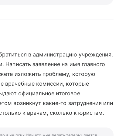
обратиться в администрацию учреждения,
. Написать заявление на имя главного
ожете изложить проблему, которую
е врачебные комиссии, которые
ыдают официальное итоговое
этом возникнут какие-то затруднения или
столько к врачам, сколько к юристам.
что я не псих Или что мне делать теперь» дается