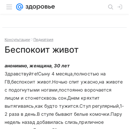
Консультации
Педиатрия
Беспокоит живот
анонимно, женщина, 30 лет
Здравствуйте!Сыну 4 месяца,полностью на
ГВ,беспокоит живот.Ночью спит ужасно,на животе
с подогнутыми ногами,постоянно ворочается
лицом и стонетсквозь сон.Днем кряхтит
вытягиваясь,как будто тужится.Стул регулярный,1-
2 раза в день.В стуле бывают белые комочки.Пару
недель назад добавилась слизь,приличное