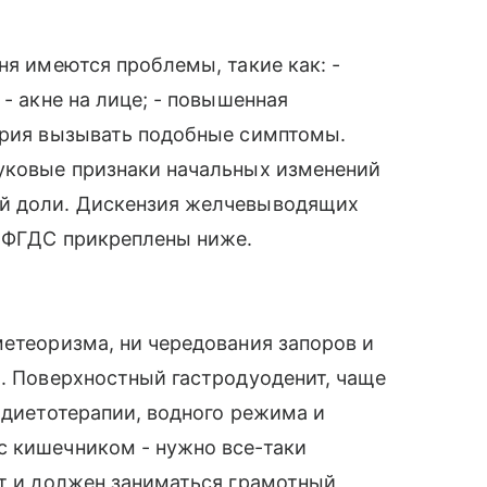
ня имеются проблемы, такие как: -
 - акне на лице; - повышенная
терия вызывать подобные симптомы.
вуковые признаки начальных изменений
ой доли. Дискензия желчевыводящих
ы ФГДС прикреплены ниже.
метеоризма, ни чередования запоров и
и. Поверхностный гастродуоденит, чаще
 диетотерапии, водного режима и
с кишечником - нужно все-таки
ет и должен заниматься грамотный