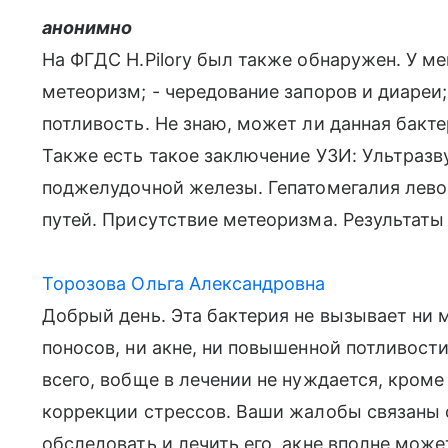
анонимно
На ФГДС H.Pilory был также обнаружен. У ме
метеоризм; - чередование запоров и диареи;
потливость. Не знаю, может ли данная бак
Также есть такое заключение УЗИ: Ультраз
поджелудочной железы. Гепатомегалия лев
путей. Присутствие метеоризма. Результат
Торозова Ольга Александровна
Добрый день. Эта бактерия не вызывает ни 
поносов, ни акне, ни повышенной потливост
всего, вобще в лечении не нуждается, кроме
коррекции стрессов. Ваши жалобы связаны 
обследовать и лечить его, акне вполне мож