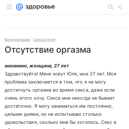
Консультации
Сексология
Отсутствие оргазма
анонимно, женщина, 27 лет
Здравствуйте! Меня зовут Юля, мне 27 лет. Моя
проблема заключается в том, что я не могу
достигнуть оргазма во время секса, даже если
очень этого хочу. Секса мне никогда не бывает
достаточно. Я могу заниматься им постоянно,
целыми днями, но не испытываю столько
удовольствия, сколько мне бы хотелось. Секс в