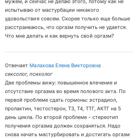
мужем, и сейчас не делаю этого, потому как не
испытываю от мастурбации никакого
удовольствия совсем. Скорее только еще больше
расстраиваюсь, что оргазм получить не удается.
Что мне делать и как вернуть свой оргазм?
Отвечает
Малахова Елена Викторовна
сексолог, психолог
Две проблемы вижу: повышенное влечение и
отсутствие оргазма во время полового акта. По
первой проблеме сдать гормоны: эстрадиол,
пролактин, тестостерон, Т3, Т4, ТТГ, АКТГ на 5
день цикла. По второй проблеме - стереотип
получения оргазма должен сохраняться. Надо
снова начать мастурбировать и достигать оргазм