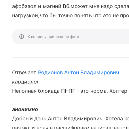
афобазол и магний В6.может мне надо сдела
нагрузкой,что бы точно понять что это не п
К вопросу приложено фото
Отвечает
Родионов Антон Владимирович
кардиолог
Неполная блокада ПНПГ - это норма. Холтер 
анонимно
Добрый день,Антон Владимирович. Хотела ко
раз экг и врач в расшифровке написал-непо