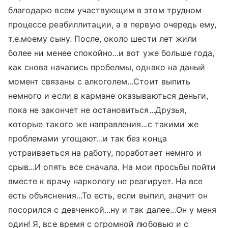
благодарю всем участвующим в этом трудном
процессе реабиллитации, а в первую очередь ему,
т.е.моему сыну. После, около шести лет жили
более ни менее спокойно...и вот уже больше года,
как снова начались пробелмы, однако на даный
момент связаны с алкоголем...Стоит выпить
немного и если в кармане оказываються деньги,
пока не закончет не остановиться...Друзья,
которые такого же направления...с такими же
проблемами угощают...и так без конца
устраиваеться на работу, поработает немнго и
срыв...И опять все сначала. На мои просьбы пойти
вместе к врачу наркологу не реагирует. На все
есть объяснения...То есть, если выпил, значит он
посорился с девченкой...ну и так далее...Он у меня
один! Я, все время с огромной любовью и с