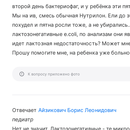
второй день бактериофаг, и у ребёнка эти пя
Мы на ив, смесь обычная Нутрилон. Ели до э
похудел и пятна росли тоже, а не убирались.
лактозонегативные е.coli, по анализам они я
идет лактозная недостаточность? Может мне
Прошу помогите мне, на ребенка уже больно 
К вопросу приложено фото
Отвечает
Айзикович Борис Леонидович
педиатр
Нет не значит. Лактозонегативные - те микр