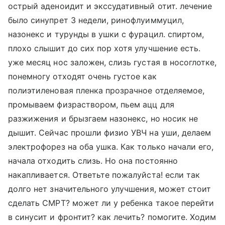
острый аденоидит и экссудативный отит. лечение
было синупрет 3 недели, ринофлуиммуцил,
назонекс и турунды в ушки с фурацил. спиртом,
плохо слышит до сих пор хотя улучшение есть.
уже месяц нос заложен, слизь густая в носоглотке,
понемногу отходят очень густое как
полиэтиленовая пленка прозрачное отделяемое,
промываем физраствором, пьем ацц для
разжижения и брызгаем назонекс, но носик не
дышит. Сейчас прошли физио УВЧ на уши, делаем
электрофорез на оба ушка. Как только начали его,
начала отходить слизь. Но она постоянно
накапливается. Ответьте пожалуйста! если так
долго нет значительного улучшения, может стоит
сделать СМРТ? может ли у ребенка такое перейти
в синусит и фронтит? как лечить? помогите. Ходим