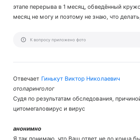
этапе перерыва в 1 месяц, обведённый круж
месяц не могу и поэтому не знаю, что делать
К вопросу приложено фото
Отвечает
Гинькут Виктор Николаевич
отоларинголог
Судя по результатам обследования, причин
цитомегаловирус и вирус
анонимно
Я так понимаю, что Ваш ответ не до конца б