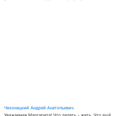
Чехонацкий Андрей Анатольевич
Уважаемая Маргарита! Что делать - жить. Что ещё