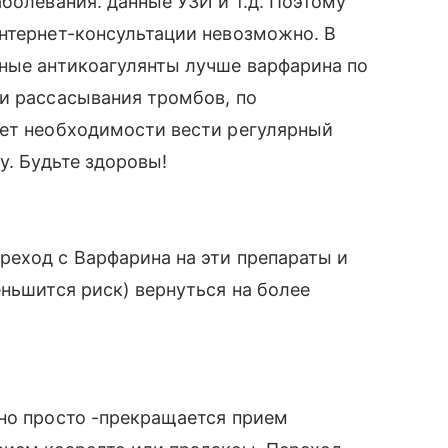
болевания. данные УЗИ и т.д. Поэтому
нтернет-консультации невозможно. В
нные антикоагулянты лучше варфарина по
и рассасывания тромбов, по
нет необходимости вести регулярный
у. Будьте здоровы!
реход с Варфарина на эти препараты и
еньшится риск) вернуться на более
чно просто -прекращается прием