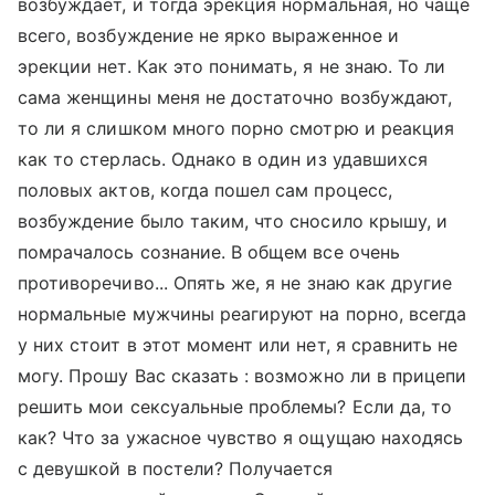
возбуждает, и тогда эрекция нормальная, но чаще
всего, возбуждение не ярко выраженное и
эрекции нет. Как это понимать, я не знаю. То ли
сама женщины меня не достаточно возбуждают,
то ли я слишком много порно смотрю и реакция
как то стерлась. Однако в один из удавшихся
половых актов, когда пошел сам процесс,
возбуждение было таким, что сносило крышу, и
помрачалось сознание. В общем все очень
противоречиво... Опять же, я не знаю как другие
нормальные мужчины реагируют на порно, всегда
у них стоит в этот момент или нет, я сравнить не
могу. Прошу Вас сказать : возможно ли в прицепи
решить мои сексуальные проблемы? Если да, то
как? Что за ужасное чувство я ощущаю находясь
с девушкой в постели? Получается