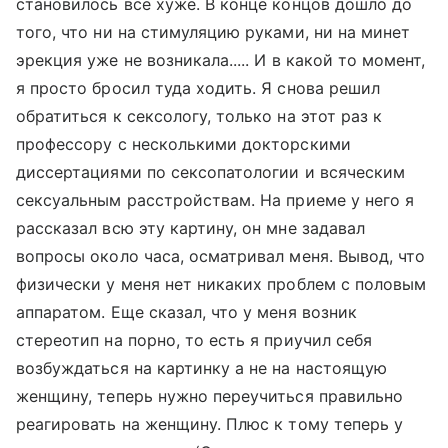
становилось все хуже. В конце концов дошло до
того, что ни на стимуляцию руками, ни на минет
эрекция уже не возникала..... И в какой то момент,
я просто бросил туда ходить. Я снова решил
обратиться к сексологу, только на этот раз к
профессору с несколькими докторскими
диссертациями по сексопатологии и всяческим
сексуальным расстройствам. На приеме у него я
рассказал всю эту картину, он мне задавал
вопросы около часа, осматривал меня. Вывод, что
физически у меня нет никаких проблем с половым
аппаратом. Еще сказал, что у меня возник
стереотип на порно, то есть я приучил себя
возбуждаться на картинку а не на настоящую
женщину, теперь нужно переучиться правильно
реагировать на женщину. Плюс к тому теперь у