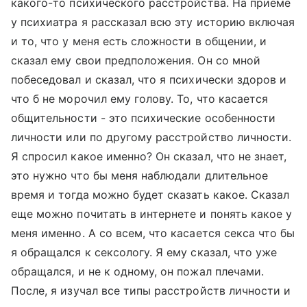
какого-то психического расстройства. На приеме
у психиатра я рассказал всю эту историю включая
и то, что у меня есть сложности в общении, и
сказал ему свои предположения. Он со мной
побеседовал и сказал, что я психически здоров и
что б не морочил ему голову. То, что касается
общительности - это психические особенности
личности или по другому расстройство личности.
Я спросил какое именно? Он сказал, что не знает,
это нужно что бы меня наблюдали длительное
время и тогда можно будет сказать какое. Сказал
еще можно почитать в интернете и понять какое у
меня именно. А со всем, что касается секса что бы
я обращался к сексологу. Я ему сказал, что уже
обращался, и не к одному, он пожал плечами.
После, я изучал все типы расстройств личности и