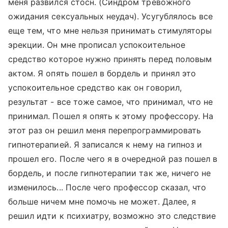
меня развился стосн. (Синдром тревожного
ожидания сексуальных неудач). Усугублялось все
еще тем, что мне нельзя принимать стимуляторы
эрекции. Он мне прописал успокоительное
средство которое нужно принять перед половым
актом. Я опять пошел в бордель и принял это
успокоительное средство как он говорил,
результат - все тоже самое, что принимал, что не
принимал. Пошел я опять к этому профессору. На
этот раз он решил меня перепрограммировать
гипнотерапией. Я записался к нему на гипноз и
прошел его. После чего я в очередной раз пошел в
бордель, и после гипнотерапии так же, ничего не
изменилось... После чего профессор сказал, что
больше ничем мне помочь не может. Далее, я
решил идти к психиатру, возможно это следствие