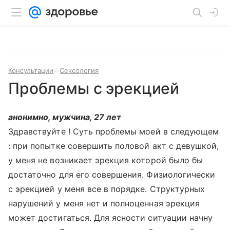
Консультации
Сексология
Проблемы с эрекцией
анонимно, мужчина, 27 лет
Здравствуйте ! Суть проблемы моей в следующем
: при попытке совершить половой акт с девушкой,
у меня не возникает эрекция которой было бы
достаточно для его совершения. Физиологически
с эрекцией у меня все в порядке. Структурных
нарушений у меня нет и полноценная эрекция
может достигаться. Для ясности ситуации начну