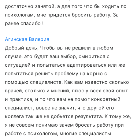
достаточно занятой, а для того что бы ходить по
психологам, мне придется бросить работу. За
ранее спасибо !
Агинская Валерия
Добрый день, Чтобы вы не решили в любом
случае, это будет ваш выбор, смириться с
ситуацией и попытаться адаптироваться или же
попытаться решить проблему на корню с
помощью специалиста. Как вам известно сколько
врачей, столько и мнений, плюс у всех свой опыт
и практика, и то что вам не помог конкретный
специалист, вовсе не значит, что другой его
коллега так же не добьется результата. К тому же,
я не совсем понимаю зачем бросать работу при
работе с психологом, многие специалисты