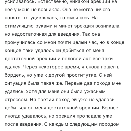
усиливалось. Естественно, никакой эрекции на
нее у меня не возникло. Она не могла ничего
понять, то удивлялась, то смеялась. На
стимуляцию руками и минет эрекция возникала,
но недостаточная для введения. Так она
промучилась со мной почти целый час, но в конце
концов таки удалось ей добиться от меня
достаточной эрекции и половой акт все таки
удался. Через некоторое время, я снова пошел в
бордель, но уже к другой проститутке. С ней
ситуация была такая же. Первые два похода мне
удались, хотя для меня они были ужасным
стрессом. На третий поход ей уже не удалось
добиться от меня достаточной эрекции. Вернее
иногда удавалось, но эрекция пропадала уже
после введения. С каждым следующим походом