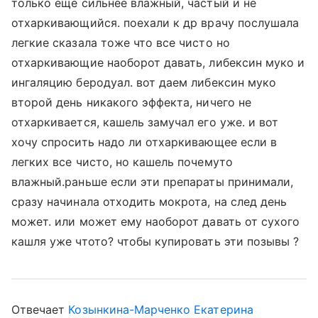
только еще сильнее влажный, частый и не
отхаркивающийся. поехали к др врачу послушала
легкие сказала тоже что все чисто но
отхаркивающие наоборот давать, либексин муко и
ингаляцию беродуал. вот даем либексин муко
второй день никакого эффекта, ничего не
отхаркивается, кашель замучал его уже. и вот
хочу спросить надо ли отхаркивающее если в
легких все чисто, но кашель почемуто
влажный.раньше если эти препараты принимали,
сразу начинала отходить мокрота, на след день
может. или может ему наоборот давать от сухого
кашля уже чтото? чтобы купировать эти позывы ?
Отвечает
Козынкина-Марченко Екатерина