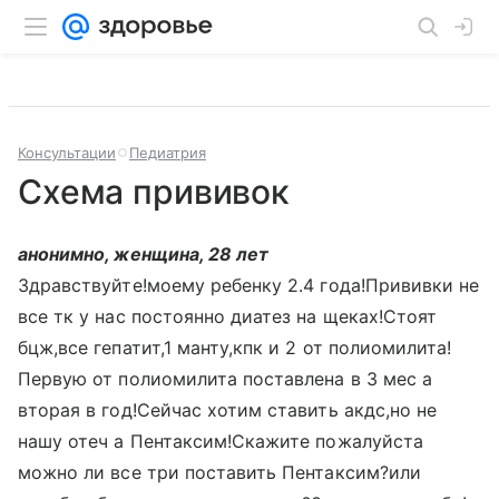
Консультации
Педиатрия
Схема прививок
анонимно, женщина, 28 лет
Здравствуйте!моему ребенку 2.4 года!Прививки не
все тк у нас постоянно диатез на щеках!Стоят
бцж,все гепатит,1 манту,кпк и 2 от полиомилита!
Первую от полиомилита поставлена в 3 мес а
вторая в год!Сейчас хотим ставить акдс,но не
нашу отеч а Пентаксим!Скажите пожалуйста
можно ли все три поставить Пентаксим?или