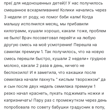
пре( для недоношенных детей)! У нас получилось
смешанное вскармливание! Колики начались через
3 недели от роду, но помог бэби калм! Когда
малышу исполнился месяц, мы прибавили
килограмм, кушали хорошо, какали тоже, проблем
не было! Врач посоветовал перейти на любую
другую смесь на моё усмотрение! Перешла на
самилак премиум 1. Так получилось, что на новую
смесь перешли быстро, кушали 2 недели+ грудное
молоко, какали 2 раза в день, ничего не
беспокоило! И я заметила, что какашки после
семилака начали пахнуть " кислым творожком" да
и сын после двух недель семилака премиум 1
резко начал краснеть, пукать поджимать ножки и
капризничать! Пару раз с промежутком через день
попробовала по совету бабушки градусник в попу,