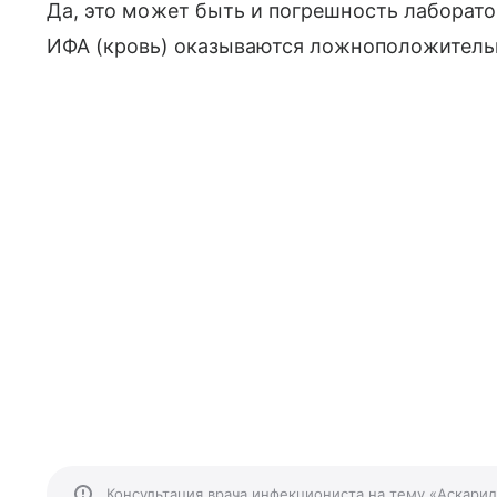
Да, это может быть и погрешность лаборат
ИФА (кровь) оказываются ложноположитель
Консультация врача инфекциониста на тему «Аскарид