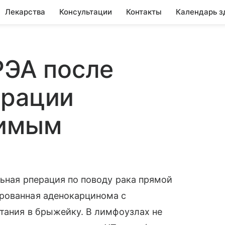
Лекарства
Консультации
Контакты
Календарь з
РЭА после
ерации
тимым
льная рперация по поводу рака прямой
рованная аденокарцинома с
тания в брыжейку. В лимфоузлах не