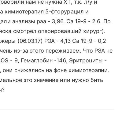
ворили нам не нужна ХТ, т.к. л/у и
на химиотерапия 5-фторурацил и
али анализы рэа - 3,96. Са 19-9 - 2.6. По
диска смотрел оперировавший хирург).
ры (06.03.17) РЭА - 4,13 Са 19-9 - 0,2
Очень из-за этого переживаем. Что РЭА не
ОЭ - 9, Гемаглобин -146, Эритроциты -
, они снижались на фоне химиотерапии.
рмальное это значение или нужно бить
я?