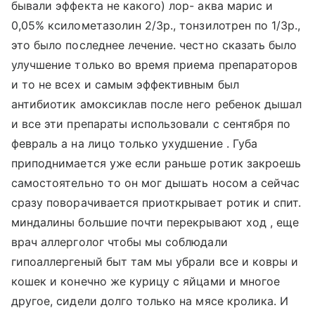
бывали эффекта не какого) лор- аква марис и
0,05% ксилометазолин 2/3р., тонзилотрен по 1/3р.,
это было последнее лечение. честно сказать было
улучшение только во время приема препараторов
и то не всех и самым эффективным был
антибиотик амоксиклав после него ребенок дышал
и все эти препараты использовали с сентября по
февраль а на лицо только ухудшение . Губа
приподнимается уже если раньше ротик закроешь
самостоятельно то он мог дышать носом а сейчас
сразу поворачивается приоткрывает ротик и спит.
миндалины большие почти перекрывают ход , еще
врач аллерголог чтобы мы соблюдали
гипоаллергеный быт там мы убрали все и ковры и
кошек и конечно же курицу с яйцами и многое
другое, сидели долго только на мясе кролика. И