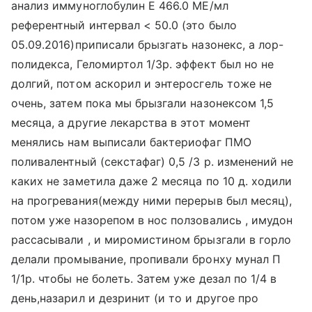
анализ иммуноглобулин Е 466.0 МЕ/мл
референтный интервал < 50.0 (это было
05.09.2016)приписали брызгать назонекс, а лор-
полидекса, Геломиртол 1/3р. эффект был но не
долгий, потом аскорил и энтеросгель тоже не
очень, затем пока мы брызгали назонексом 1,5
месяца, а другие лекарства в этот момент
менялись нам выписали бактериофаг ПМО
поливалентный (секстафаг) 0,5 /3 р. изменений не
каких не заметила даже 2 месяца по 10 д. ходили
на прогревания(между ними перерыв был месяц),
потом уже назорепом в нос ползовались , имудон
рассасывали , и миромистином брызгали в горло
делали промывание, пропивали бронху мунал П
1/1р. чтобы не болеть. Затем уже дезал по 1/4 в
день,назарил и дезринит (и то и другое про