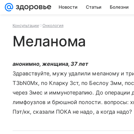
Новости
Статьи
Болезни
Консультации
Онкология
Меланома
анонимно, женщина, 37 лет
Здравствуйте, мужу удалили меланому и тр
T3bN0Mx, по Кларку 3ст, по Беслоу 3мм, по
через 3мес и иммунотерапию. До операции д
лимфоузлов и брюшной полости. вопросы: х
Пэт/кк, сказали ПОКА не надо, а когда надо?