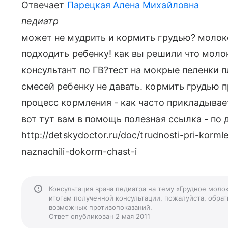
Отвечает
Парецкая Алена Михайловна
педиатр
может не мудрить и кормить грудью? молок
подходить ребенку! как вы решили что молок
консультант по ГВ?тест на мокрые пеленки 
смесей ребенку не давать. кормить грудью 
процесс кормления - как часто прикладываетс
вот тут вам в помощь полезная ссылка - по 
http://detskydoctor.ru/doc/trudnosti-pri-korm
naznachili-dokorm-chast-i
Консультация врача педиатра на тему «Грудное моло
итогам полученной консультации, пожалуйста, обрати
возможных противопоказаний.
Ответ опубликован 2 мая 2011