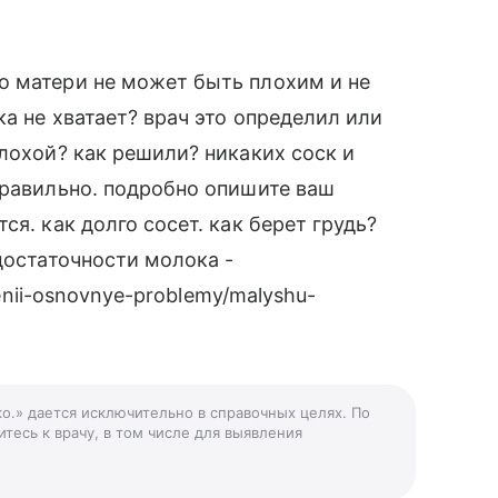
о матери не может быть плохим и не
а не хватает? врач это определил или
плохой? как решили? никаких соск и
правильно. подробно опишите ваш
я. как долго сосет. как берет грудь?
достаточности молока -
lenii-osnovnye-problemy/malyshu-
ко.» дается исключительно в справочных целях. По
тесь к врачу, в том числе для выявления