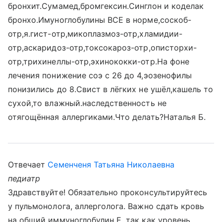
бронхит.Сумамед,бромгексин.Синглон и коделак
бронхо.Имуноглобулины ВСЕ в норме,соскоб-
отр,я.гист-отр,микоплазмоз-отр,хламидии-
отр,аскаридоз-отр,токсокароз-отр,описторхи-
отр,трихинеллы-отр,эхинококки-отр.На фоне
лечения понижение соэ с 26 до 4,эозенофилы
понизились до 8.Свист в лёгких не ушёл,кашель то
сухой,то влажный.наследственность не
отягощённая аллергиками.Что делать?Наталья Б.
Отвечает
Семенченя Татьяна Николаевна
педиатр
Здравствуйте! Обязательно проконсультируйтесь
у пульмонолога, аллерголога. Важно сдать кровь
на общий иммуноглобулин Е, так как уровень