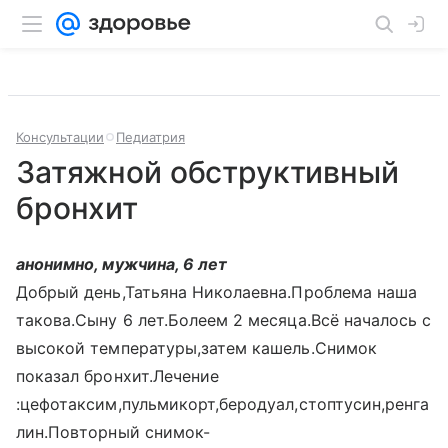
Консультации
Педиатрия
Затяжной обструктивный
бронхит
анонимно, мужчина, 6 лет
Добрый день,Татьяна Николаевна.Проблема наша
такова.Сыну 6 лет.Болеем 2 месяца.Всё началось с
высокой температуры,затем кашель.Снимок
показал бронхит.Лечение
:цефотаксим,пульмикорт,беродуал,стоптусин,ренга
лин.Повторный снимок-