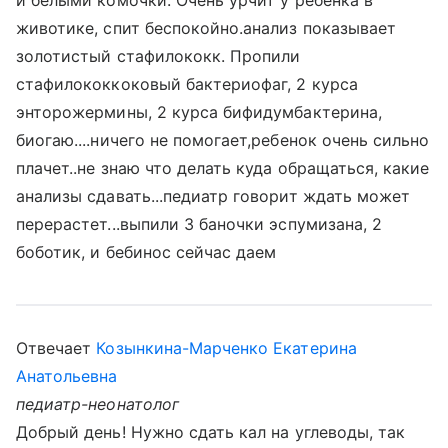
и белыми комочки. Очень урчит у ребенка в
животике, спит беспокойно.анализ показывает
золотистый стафилококк. Пропили
стафилококкоковый бактериофаг, 2 курса
энторожермины, 2 курса бифидумбактерина,
биогаю....ничего не помогает,ребенок очень сильно
плачет..не знаю что делать куда обращаться, какие
анализы сдавать...педиатр говорит ждать может
перерастет...выпили 3 баночки эспумизана, 2
боботик, и бебинос сейчас даем
Отвечает
Козынкина-Марченко Екатерина
Анатольевна
педиатр-неонатолог
Добрый день! Нужно сдать кал на углеводы, так