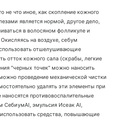
о не что иное, как скопление кожного
езами является нормой, другое дело,
пливаться в волосяном фолликуле и
Окисляясь на воздухе, себум
использовать отшелушивающие
ь отток кожного сала (скрабы, легкие
ния "черных точек" можно наносить
зможно проведение механической чистки
амостоятельно удалять эти элементы при
е наносятся противовоспалительные
м СебиумAI, эмульсия Исеак AI,
о использовать средства, повышающие