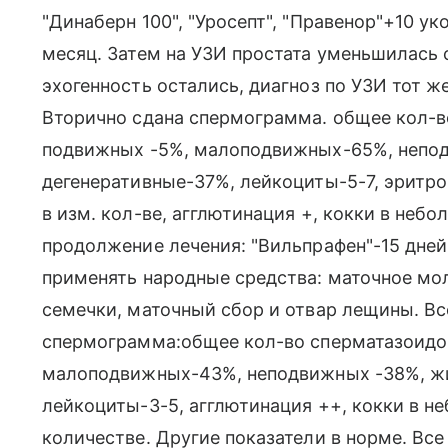
"Динаберн 100", "Уросепт", "Правенор"+10 ук
месяц. Затем на УЗИ простата уменьшилась 
эхогенность остались, диагноз по УЗИ тот ж
Вторично сдана спермограмма. общее кол-во
подвижных -5%, малоподвижных-65%, непод
дегенеративные-37%, лейкоциты-5-7, эритро
в изм. кол-ве, агглютинация +, кокки в неб
продолжение лечения: "Вильпрафен"-15 дней
применять народные средства: маточное мол
семечки, маточный сбор и отвар лещины. Все
спермограмма:общее кол-во сперматазоидов 
малоподвижных-43%, неподвижных -38%, жи
лейкоциты-3-5, агглютинация ++, кокки в н
количестве. Другие показатели в норме. Все