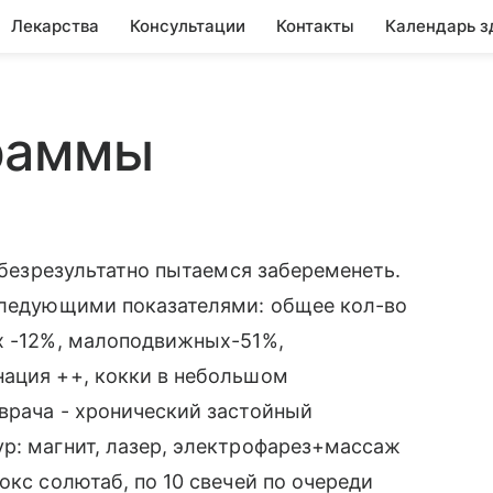
Лекарства
Консультации
Контакты
Календарь з
раммы
а безрезультатно пытаемся забеременеть.
 следующими показателями: общее кол-во
ых -12%, малоподвижных-51%,
нация ++, кокки в небольшом
врача - хронический застойный
р: магнит, лазер, электрофарез+массаж
окс солютаб, по 10 свечей по очереди