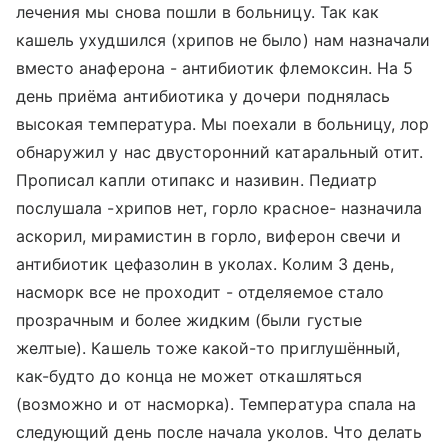
лечения мы снова пошли в больницу. Так как
кашель ухудшился (хрипов не было) нам назначали
вместо анаферона - антибиотик флемоксин. На 5
день приёма антибиотика у дочери поднялась
высокая температура. Мы поехали в больницу, лор
обнаружил у нас двусторонний катаральный отит.
Прописал капли отипакс и називин. Педиатр
послушала -хрипов нет, горло красное- назначила
аскорил, мирамистин в горло, виферон свечи и
антибиотик цефазолин в уколах. Колим 3 день,
насморк все не проходит - отделяемое стало
прозрачным и более жидким (были густые
желтые). Кашель тоже какой-то приглушённый,
как-будто до конца не может откашляться
(возможно и от насморка). Температура спала на
следующий день после начала уколов. Что делать