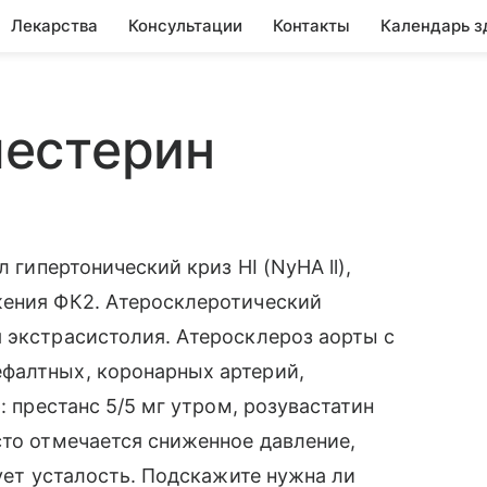
Лекарства
Консультации
Контакты
Календарь з
естерин
л гипертонический криз HI (NyHA ll),
жения ФК2. Атеросклеротический
 экстрасистолия. Атеросклероз аорты с
фалтных, коронарных артерий,
: престанс 5/5 мг утром, розувастатин
сто отмечается сниженное давление,
вует усталость. Подскажите нужна ли