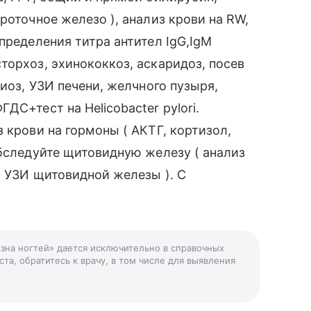
роточное железо ), анализ крови на RW,
пределения титра антител IgG,IgM
торхоз, эхинококкоз, аскаридоз, посев
риоз, УЗИ печени, желчного пузыря,
ДС+тест на Helicobacter pylori.
 крови на гормоны ( АКТГ, кортизол,
Обследуйте щитовидную железу ( анализ
; УЗИ щитовидной железы ). С
изна ногтей» дается исключительно в справочных
та, обратитесь к врачу, в том числе для выявления